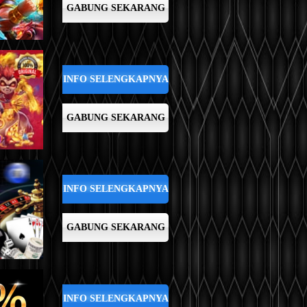
GABUNG SEKARANG
INFO SELENGKAPNYA
GABUNG SEKARANG
INFO SELENGKAPNYA
GABUNG SEKARANG
INFO SELENGKAPNYA