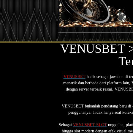
VENUSBET >> 
Te
VENUSBET
hadir sebagai jawaban di t
menarik dan berbeda dari platform lain, 
dengan server terbaik resmi, VENUSBET
VENUSBET bukanlah pendatang baru di dun
penggunanya. Tidak hanya soal koleksi
Sebagai
VENUSBET SLOT
unggulan, platf
hingga slot modern dengan efek visual me