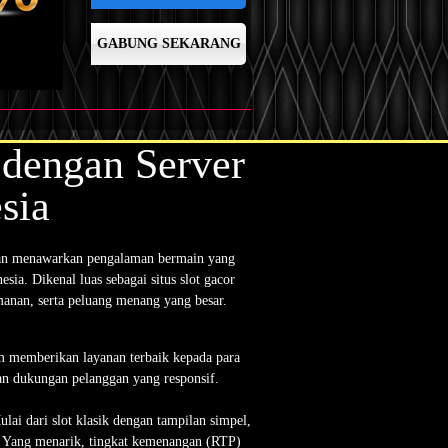
GABUNG SEKARANG
dengan Server
sia
ngan menawarkan pengalaman bermain yang
ia. Dikenal luas sebagai situs slot gacor
anan, serta peluang menang yang besar.
m memberikan layanan terbaik kepada para
dan dukungan pelanggan yang responsif.
ai dari slot klasik dengan tampilan simpel,
i. Yang menarik, tingkat kemenangan (RTP)