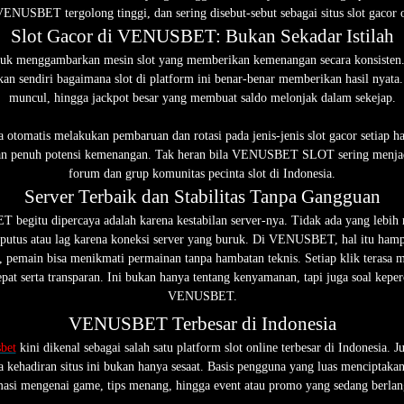
VENUSBET tergolong tinggi, dan sering disebut-sebut sebagai situs slot gacor o
Slot Gacor di VENUSBET: Bukan Sekadar Istilah
ntuk menggambarkan mesin slot yang memberikan kemenangan secara konsisten
 sendiri bagaimana slot di platform ini benar-benar memberikan hasil nyata.
muncul, hingga jackpot besar yang membuat saldo melonjak dalam sekejap.
omatis melakukan pembaruan dan rotasi pada jenis-jenis slot gacor setiap h
dan penuh potensi kemenangan. Tak heran bila VENUSBET SLOT sering menjadi
forum dan grup komunitas pecinta slot di Indonesia.
Server Terbaik dan Stabilitas Tanpa Gangguan
begitu dipercaya adalah karena kestabilan server-nya. Tidak ada yang lebih
rputus atau lag karena koneksi server yang buruk. Di VENUSBET, hal itu hampi
 pemain bisa menikmati permainan tanpa hambatan teknis. Setiap klik terasa mu
pat serta transparan. Ini bukan hanya tentang kenyamanan, tapi juga soal keper
VENUSBET.
VENUSBET Terbesar di Indonesia
bet
kini dikenal sebagai salah satu platform slot online terbesar di Indonesia.
a kehadiran situs ini bukan hanya sesaat. Basis pengguna yang luas menciptakan
masi mengenai game, tips menang, hingga event atau promo yang sedang berlan