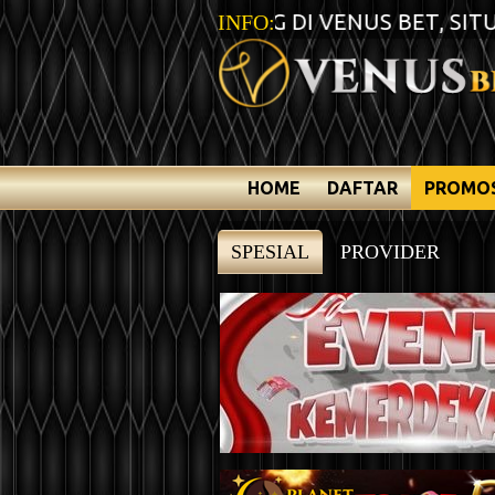
AMAT DATANG DI VENUS BET, SITUS YANG ME
INFO:
HOME
DAFTAR
PROMO
SPESIAL
PROVIDER