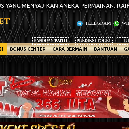
NYAJIKAN ANEKA PERMAINAN. RAIH KEMENANG
TELEGRAM
WH
PANDUAN/PAITO
PREDIKSI TOGEL
RT
SI
BONUS CENTER
CARA BERMAIN
BANTUAN
G