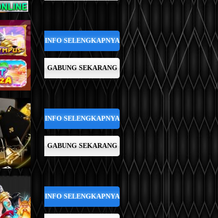
INFO SELENGKAPNYA
GABUNG SEKARANG
INFO SELENGKAPNYA
GABUNG SEKARANG
INFO SELENGKAPNYA