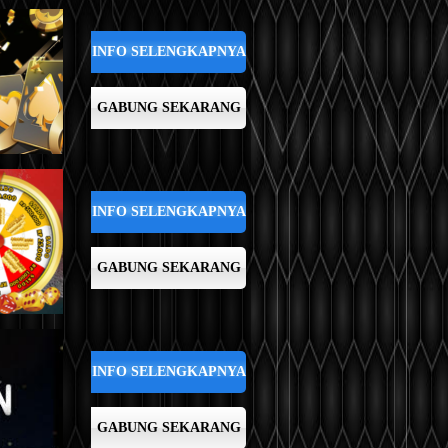
INFO SELENGKAPNYA
GABUNG SEKARANG
INFO SELENGKAPNYA
GABUNG SEKARANG
INFO SELENGKAPNYA
GABUNG SEKARANG